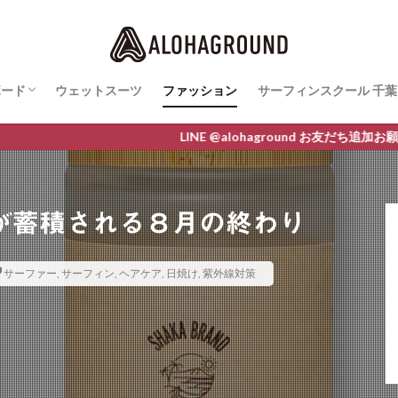
ボード
ウェットスーツ
ファッション
サーフィンスクール 千葉
ボード最新情報
AWA
O
M LINE
サーフィンスクールレ
LINE @alohaground お友だち追加お願いします クー
が蓄積される８月の終わり
サーファー
,
サーフィン
,
ヘアケア
,
日焼け
,
紫外線対策