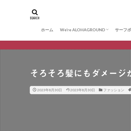
ホーム
We’re ALOHAGROUND
サーフ
お問合せ
サーフ
ARAK
VESS
WISDO
そろそろ髪にもダメージ
2023年8月30日
2023年8月30日
ファッション