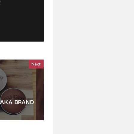
！
Next
KA BRAND