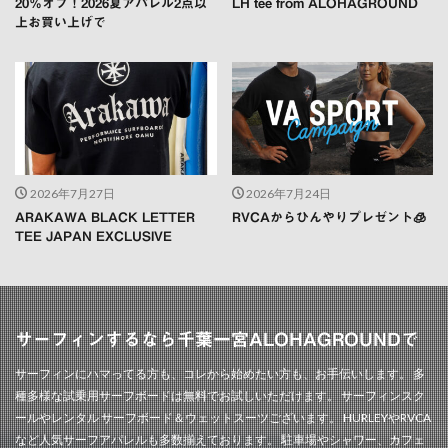
20％オフ！2026夏アパレル2点以
LH tee from ALOHAGROUND
上お買い上げで
2026年7月27日
2026年7月24日
ARAKAWA BLACK LETTER
RVCAからひんやりプレゼント🧊
TEE JAPAN EXCLUSIVE
サーフィンするなら千葉一宮ALOHAGROUNDで
サーフィンにハマってる方も、コレから始めたい方も、お手伝いします。 多
種多様な試乗用サーフボードは無料でお試しいただけます。 サーフィンスク
ールやレンタル サーフボード＆ウェットスーツございます。 HURLEYやRVCA
など人気サーフアパレルも多数揃えております。 駐車場やシャワー、カフェ