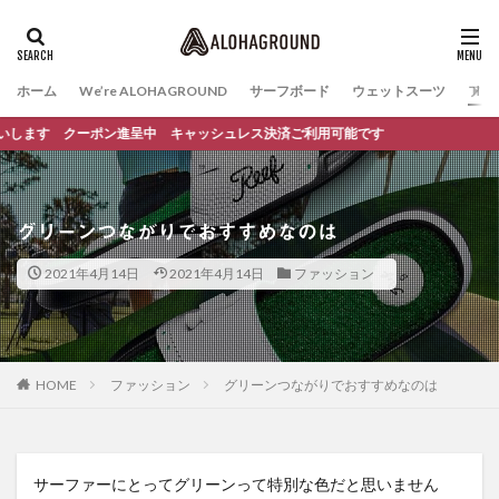
ホーム
We’re ALOHAGROUND
サーフボード
ウェットスーツ
ファ
ます クーポン進呈中 キャッシュレス決済ご利用可能です
グリーンつながりでおすすめなのは
2021年4月14日
2021年4月14日
ファッション
HOME
ファッション
グリーンつながりでおすすめなのは
サーファーにとってグリーンって特別な色だと思いません