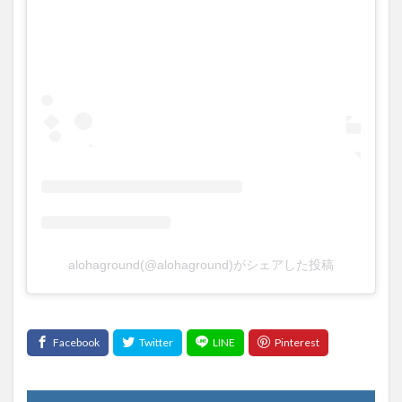
alohaground(@alohaground)がシェアした投稿