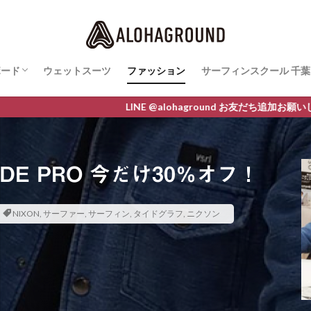
ボード
ウェットスーツ
ファッション
サーフィンスクール 千葉
ボード最新情報
AWA
O
M LINE
サーフィンスクールレ
LINE @alohaground お友だち追加お願いします クーポン進呈中
IDE PRO 今だけ30％オフ！
NIXON
,
サーファー
,
サーフィン
,
タイドグラフ
,
ニクソン