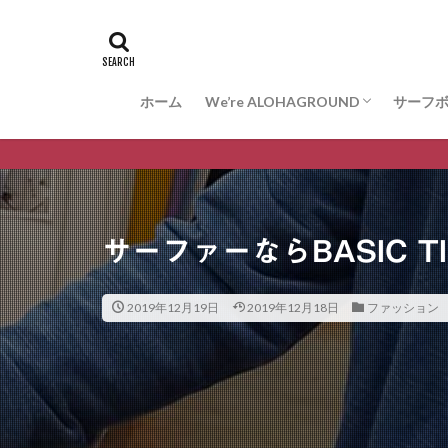
ホーム
We’re ALOHAGROUND
サーフ
お問合せ
サーフ
ARAK
VESS
WISDO
サーファーならBASIC T
2019年12月19日
2019年12月18日
ファッション