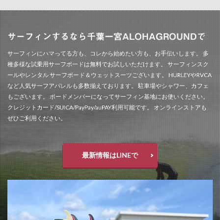
サーフィンするなら千葉一宮ALOHAGROUNDで
サーフィンにハマってる方も、コレから始めたい方も、お手伝いします。 多
種多様な試乗用サーフボードは無料でお試しいただけます。 サーフィンスク
ールやレンタル サーフボード＆ウェットスーツございます。 HURLEYやRVCA
など人気サーフアパレルも多数揃えております。 駐車場やシャワー、カフェ
もございます。 ボードメンバーになってサーフィン基地にお使いください。
クレジットカード/SUICA/PayPay/auPAY利用可能です。 オンラインストアも
ぜひご利用ください。
最新情報はLINEで