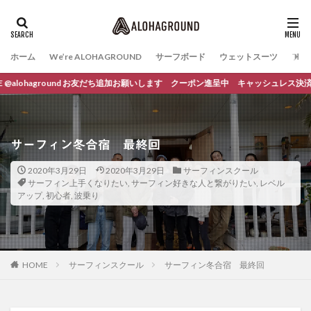
ホーム
We’re ALOHAGROUND
サーフボード
ウェットスーツ
ファ
und お友だち追加お願いします クーポン進呈中 キャッシュレス決済ご利用可能です
サーフィン冬合宿 最終回
2020年3月29日
2020年3月29日
サーフィンスクール
サーフィン上手くなりたい
,
サーフィン好きな人と繋がりたい
,
レベル
アップ
,
初心者
,
波乗り
HOME
サーフィンスクール
サーフィン冬合宿 最終回