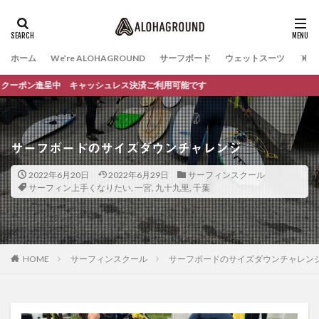
ホーム
We’re ALOHAGROUND
サーフボード
ウェットスーツ
ファ
進呈中 キャッシュレス決済ご利用可能です
サーフボードのサイズダウンチャレンジ
2022年6月20日
2022年6月29日
サーフィンスクール
サーフィン上手くなりたい
,
一宮
,
九十九里
,
千葉
HOME
サーフィンスクール
サーフボードのサイズダウンチャレン