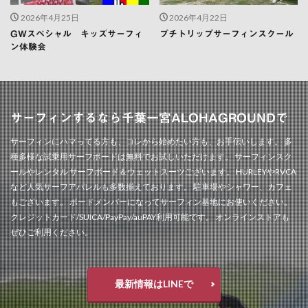
2026年4月25日
2026年4月22日
GWスペシャル キッズサーフィ
プチトリップサーフィンスクール
ン体験会
サーフィンするなら千葉一宮ALOHAGROUNDで
サーフィンにハマってる方も、コレから始めたい方も、お手伝いします。 多
種多様な試乗用サーフボードは無料でお試しいただけます。 サーフィンスク
ールやレンタル サーフボード＆ウェットスーツございます。 HURLEYやRVCA
など人気サーフアパレルも多数揃えております。 駐車場やシャワー、カフェ
もございます。 ボードメンバーになってサーフィン基地にお使いください。
クレジットカード/SUICA/PayPay/auPAY利用可能です。 オンラインストアも
ぜひご利用ください。
最新情報はLINEで