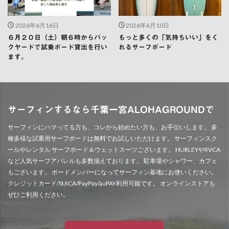
2026年6月16日
2026年6月10日
６月２０日（土）朝６時からバッ
もっと多くの「気持ちいい」をく
クヤードで試乗ボード貸出を行い
れるサーフボード
ます。
サーフィンするなら千葉一宮ALOHAGROUNDで
サーフィンにハマってる方も、コレから始めたい方も、お手伝いします。 多
種多様な試乗用サーフボードは無料でお試しいただけます。 サーフィンスク
ールやレンタル サーフボード＆ウェットスーツございます。 HURLEYやRVCA
など人気サーフアパレルも多数揃えております。 駐車場やシャワー、カフェ
もございます。 ボードメンバーになってサーフィン基地にお使いください。
クレジットカード/SUICA/PayPay/auPAY利用可能です。 オンラインストアも
ぜひご利用ください。