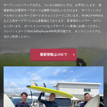
サーフィンにハマってる方も、コレから始めたい方も、お手伝いします。 多
種多様な試乗用サーフボードは無料でお試しいただけます。 サーフィンスク
ールやレンタル サーフボード＆ウェットスーツございます。 HURLEYやRVCA
など人気サーフアパレルも多数揃えております。 駐車場やシャワー、カフェ
もございます。 ボードメンバーになってサーフィン基地にお使いください。
クレジットカード/SUICA/PayPay/auPAY利用可能です。 オンラインストアも
ぜひご利用ください。
最新情報はLINEで