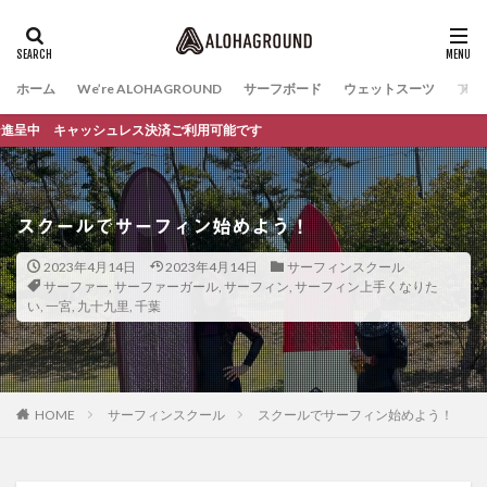
ホーム
We’re ALOHAGROUND
サーフボード
ウェットスーツ
ファ
 キャッシュレス決済ご利用可能です
スクールでサーフィン始めよう！
2023年4月14日
2023年4月14日
サーフィンスクール
サーファー
,
サーファーガール
,
サーフィン
,
サーフィン上手くなりた
い
,
一宮
,
九十九里
,
千葉
HOME
サーフィンスクール
スクールでサーフィン始めよう！