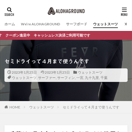
ホーム
We’re ALOHAGROUND
サーフボード
ウェットスーツ
ファ
呈中 キャッシュレス決済ご利用可能です
セミドライって４月まで使うんです
2023年1月25日
2023年1月25日
ウェットスーツ
ウェットスーツ
,
サーファー
,
サーフィン
,
一宮
,
九十九里
,
千葉
HOME
ウェットスーツ
セミドライって４月まで使うんです