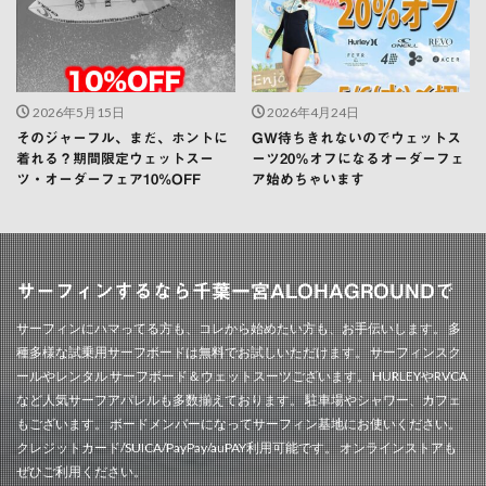
2026年5月15日
2026年4月24日
そのジャーフル、まだ、ホントに
GW待ちきれないのでウェットス
着れる？期間限定ウェットスー
ーツ20％オフになるオーダーフェ
ツ・オーダーフェア10%OFF
ア始めちゃいます
サーフィンするなら千葉一宮ALOHAGROUNDで
サーフィンにハマってる方も、コレから始めたい方も、お手伝いします。 多
種多様な試乗用サーフボードは無料でお試しいただけます。 サーフィンスク
ールやレンタル サーフボード＆ウェットスーツございます。 HURLEYやRVCA
など人気サーフアパレルも多数揃えております。 駐車場やシャワー、カフェ
もございます。 ボードメンバーになってサーフィン基地にお使いください。
クレジットカード/SUICA/PayPay/auPAY利用可能です。 オンラインストアも
ぜひご利用ください。