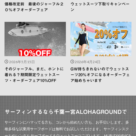
価格改定前 最後のジャーフル２
ウェットスーツ下取りキャンペー
０％オフオーダーフェア
ン
2026年5月15日
2026年4月24日
そのジャーフル、まだ、ホントに
GW待ちきれないのでウェットス
着れる？期間限定ウェットスー
ーツ20％オフになるオーダーフェ
ツ・オーダーフェア10%OFF
ア始めちゃいます
サーフィンするなら千葉一宮ALOHAGROUNDで
サーフィンにハマってる方も、コレから始めたい方も、お手伝いします。 多
種多様な試乗用サーフボードは無料でお試しいただけます。 サーフィンスク
ールやレンタル サーフボード＆ウェットスーツございます。 HURLEYやRVCA