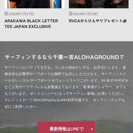
2026年7月27日
2026年7月24日
ARAKAWA BLACK LETTER
RVCAからひんやりプレゼント🧊
TEE JAPAN EXCLUSIVE
サーフィンするなら千葉一宮ALOHAGROUNDで
サーフィンにハマってる方も、コレから始めたい方も、お手伝いします。 多
種多様な試乗用サーフボードは無料でお試しいただけます。 サーフィンスク
ールやレンタル サーフボード＆ウェットスーツございます。 HURLEYやRVCA
など人気サーフアパレルも多数揃えております。 駐車場やシャワー、カフェ
もございます。 ボードメンバーになってサーフィン基地にお使いください。
クレジットカード/SUICA/PayPay/auPAY利用可能です。 オンラインストアも
ぜひご利用ください。
最新情報はLINEで