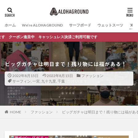
ホーム
We’re ALOHAGROUND
サーフボード
ウェットスーツ
ファ
クーポン進呈中 キャッシュレス決済ご利用可能です
ビッグガチャは明日まで！残り物には福がある！
2022年8月15日
2022年8月15日
ファッション
サーフィン
,
一宮
,
九十九里
,
千葉
HOME
ファッション
ビッグガチャは明日まで！残り物には福があ