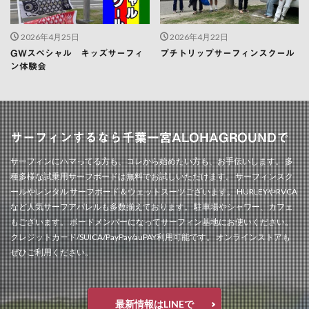
2026年4月25日
2026年4月22日
GWスペシャル キッズサーフィ
プチトリップサーフィンスクール
ン体験会
サーフィンするなら千葉一宮ALOHAGROUNDで
サーフィンにハマってる方も、コレから始めたい方も、お手伝いします。 多
種多様な試乗用サーフボードは無料でお試しいただけます。 サーフィンスク
ールやレンタル サーフボード＆ウェットスーツございます。 HURLEYやRVCA
など人気サーフアパレルも多数揃えております。 駐車場やシャワー、カフェ
もございます。 ボードメンバーになってサーフィン基地にお使いください。
クレジットカード/SUICA/PayPay/auPAY利用可能です。 オンラインストアも
ぜひご利用ください。
最新情報はLINEで