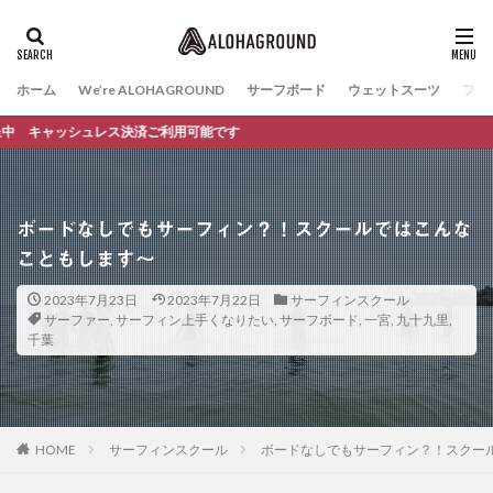
ホーム
We’re ALOHAGROUND
サーフボード
ウェットスーツ
ファ
シュレス決済ご利用可能です
ボードなしでもサーフィン？！スクールではこんな
こともします〜
2023年7月23日
2023年7月22日
サーフィンスクール
サーファー
,
サーフィン上手くなりたい
,
サーフボード
,
一宮
,
九十九里
,
千葉
HOME
サーフィンスクール
ボードなしでもサーフィン？！スクー