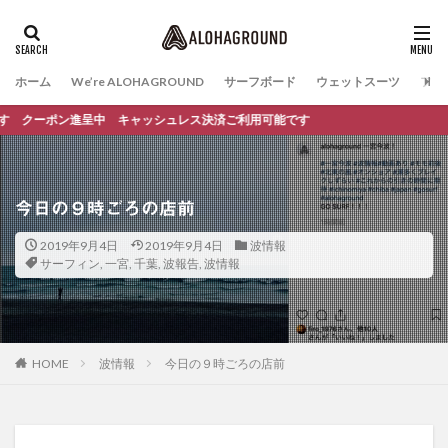
ホーム
We’re ALOHAGROUND
サーフボード
ウェットスーツ
ファ
 クーポン進呈中 キャッシュレス決済ご利用可能です
今日の９時ごろの店前
2019年9月4日
2019年9月4日
波情報
サーフィン
,
一宮
,
千葉
,
波報告
,
波情報
HOME
波情報
今日の９時ごろの店前