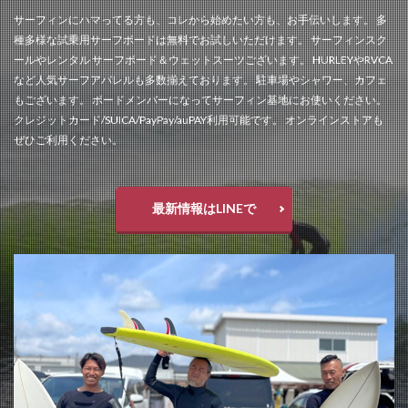
サーフィンにハマってる方も、コレから始めたい方も、お手伝いします。 多
種多様な試乗用サーフボードは無料でお試しいただけます。 サーフィンスク
ールやレンタル サーフボード＆ウェットスーツございます。 HURLEYやRVCA
など人気サーフアパレルも多数揃えております。 駐車場やシャワー、カフェ
もございます。 ボードメンバーになってサーフィン基地にお使いください。
クレジットカード/SUICA/PayPay/auPAY利用可能です。 オンラインストアも
ぜひご利用ください。
最新情報はLINEで