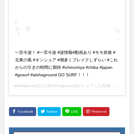
一宮今波！ #一宮今波 #波情報#動画あり #モモ前後 #
北東の風 #オンショア #潮多くブレイクしずらい #これ
からの引きの時間に期待 #ichinomiya #chiba #japan
#gosurf #alohaground GO SURF！！！
alohaground
さん(@alohaground)がシェアした投稿 –
2019年 