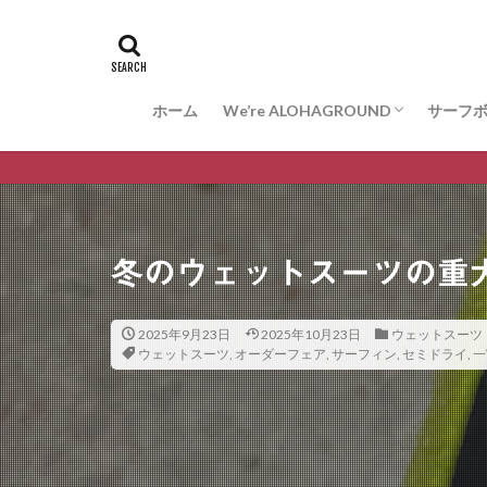
ホーム
We’re ALOHAGROUND
サーフ
お問合せ
サーフ
ARAK
VESS
WISDO
冬のウェットスーツの重
2025年9月23日
2025年10月23日
ウェットスーツ
ウェットスーツ
,
オーダーフェア
,
サーフィン
,
セミドライ
,
一