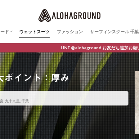
ボード
ウェットスーツ
ファッション
サーフィンスクール 千葉
ボード最新情報
AWA
O
M LINE
サーフィンスクールレ
LINE @alohaground お友だち追加お願いします クー
大ポイント：厚み
宮
,
九十九里
,
千葉