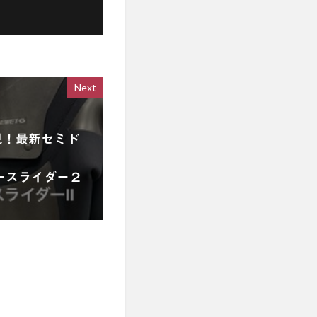
Next
見！最新セミド
リースライダー２