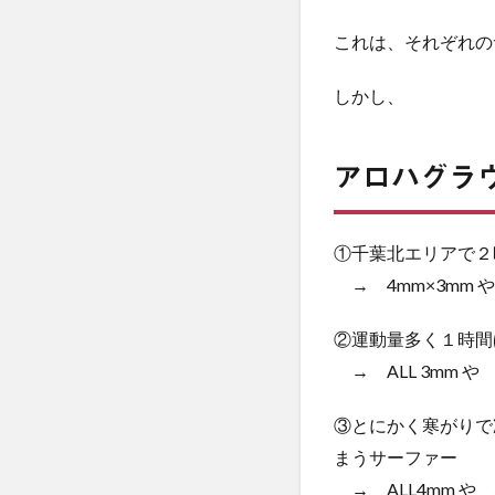
これは、それぞれの
しかし、
アロハグラ
①千葉北エリアで２
→ 4mm×3mm や
②運動量多く１時間
→ ALL 3mm 
③とにかく寒がりで
まうサーファー
→ ALL4mm や