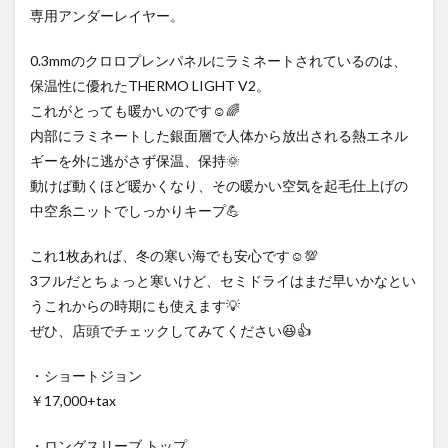
専用アンダーレイヤー。
0.3mmのクロロプレンパネルにラミネートされているのは、
保温性に優れたTHERMO LIGHT V2。
これがとっても暖かいのです☺️🌈
内部にラミネートした銀面層で人体から放出される熱エネル
ギーを外に逃がさず保温、保持🌞
動けば動くほど暖かくなり、その暖かい空気を起毛仕上げの
中空糸ニットでしっかりキープ💪
これ1枚あれば、冬の寒い海でも安心です☺️💯
3フルだとちょっと寒いけど、セミドライはまだ早いかなとい
うこれからの時期にも使えます💡
ぜひ、店頭でチェックしてみてください😆👍
・ショートジョン
￥17,000+tax
・ロングスリーブ トップ