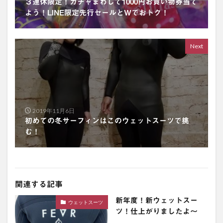
３連休限定！ガチャまわして1000円お買い物券当て
よう！LINE限定先行セールとWでおトク！
Next
2019年11月6日
初めての冬サーフィンはこのウェットスーツで挑
む！
関連する記事
新年度！新ウェットスー
ウェットスーツ
ツ！仕上がりましたよ〜