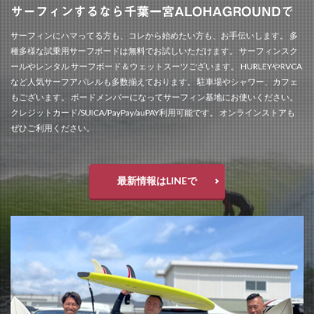
サーフィンするなら千葉一宮ALOHAGROUNDで
サーフィンにハマってる方も、コレから始めたい方も、お手伝いします。 多
種多様な試乗用サーフボードは無料でお試しいただけます。 サーフィンスク
ールやレンタル サーフボード＆ウェットスーツございます。 HURLEYやRVCA
など人気サーフアパレルも多数揃えております。 駐車場やシャワー、カフェ
もございます。 ボードメンバーになってサーフィン基地にお使いください。
クレジットカード/SUICA/PayPay/auPAY利用可能です。 オンラインストアも
ぜひご利用ください。
最新情報はLINEで