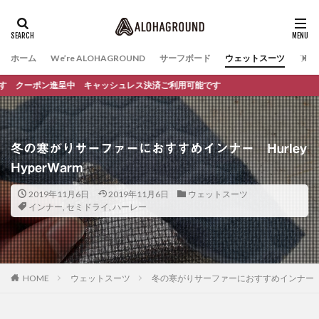
ホーム
We’re ALOHAGROUND
サーフボード
ウェットスーツ
ファ
進呈中 キャッシュレス決済ご利用可能です
冬の寒がりサーファーにおすすめインナー Hurley
HyperWarm
2019年11月6日
2019年11月6日
ウェットスーツ
インナー
,
セミドライ
,
ハーレー
HOME
ウェットスーツ
冬の寒がりサーファーにおすすめインナー Hurl