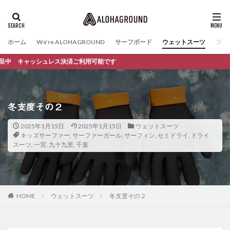
ホーム
We’re ALOHAGROUND
サーフボード
ウェットスーツ
ファ
シュレス決済ご利用可能です
冬支度その２
2025年1月15日
2025年1月15日
ウェットスーツ
キッズサーファー
,
サーファーガール
,
サーフィン
,
セミドライ
,
ドライ
スーツ
,
一宮
,
九十九里
,
千葉
HOME
ウェットスーツ
冬支度その２