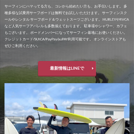
サーフィンにハマってる方も、コレから始めたい方も、お手伝いします。 多
種多様な試乗用サーフボードは無料でお試しいただけます。 サーフィンスク
ールやレンタル サーフボード＆ウェットスーツございます。 HURLEYやRVCA
など人気サーフアパレルも多数揃えております。 駐車場やシャワー、カフェ
もございます。 ボードメンバーになってサーフィン基地にお使いください。
クレジットカード/SUICA/PayPay/auPAY利用可能です。 オンラインストアも
ぜひご利用ください。
最新情報はLINEで