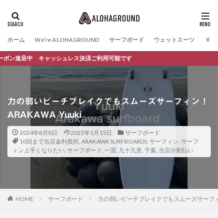
ホーム
We’re ALOHAGROUND
サーフボード
ウェットスーツ
ファ
進呈中 キャッシュレス決済ご利用可能です
力の弱いビーチブレイクでもスムーズサーフィン！
ARAKAWA Yuuki
2024年8月8日
2025年1月15日
サーフボード
10回まで当店金利負担
,
ARAKAWA SURFBOARDS
,
サーフィン
,
サーフ
ィン上手くなりたい
,
サーフボード
,
一宮
,
九十九里
,
千葉
,
当店分割払い
HOME
サーフボード
力の弱いビーチブレイクでもスムーズサーフィン！A