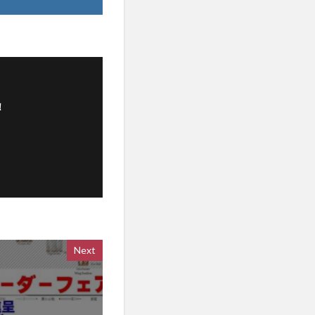
！
Next