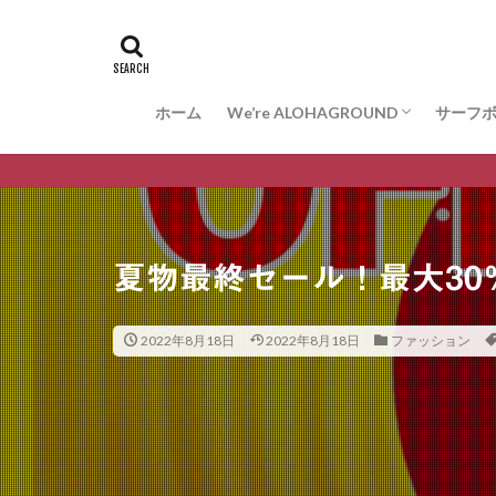
ホーム
We’re ALOHAGROUND
サーフ
お問合せ
サーフ
ARAK
VESS
WISDO
夏物最終セール！最大30
2022年8月18日
2022年8月18日
ファッション