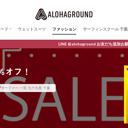
ボード
ウェットスーツ
ファッション
サーフィンスクール 千葉
ボード最新情報
AWA
O
M LINE
サーフィンスクールレ
LINE @alohaground お友だち追加お願いします クーポン
％オフ！
サーファー
,
一宮
,
九十九里
,
千葉