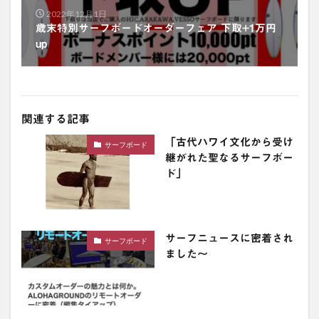
2022年12月1日
歳末特別サーフボードオーダーフェア 下取+1万円
up
関連する記事
「古代ハワイ文化から受け
サーフボード
継がれた聖なるサーフボー
ド」
サーフニュースに密着され
サーフボード
ました〜