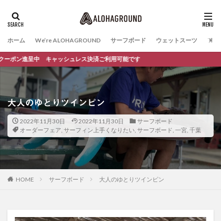
ホーム
We’re ALOHAGROUND
サーフボード
ウェットスーツ
ファ
中 キャッシュレス決済ご利用可能です
大人のゆとりツインピン
2022年11月30日
2022年11月30日
サーフボード
オーダーフェア
,
サーフィン上手くなりたい
,
サーフボード
,
一宮
,
千葉
HOME
サーフボード
大人のゆとりツインピン