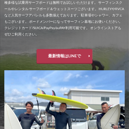
種多様な試乗用サーフボードは無料でお試しいただけます。 サーフィンスク
ールやレンタル サーフボード＆ウェットスーツございます。 HURLEYやRVCA
など人気サーフアパレルも多数揃えております。 駐車場やシャワー、カフェ
もございます。 ボードメンバーになってサーフィン基地にお使いください。
クレジットカード/SUICA/PayPay/auPAY利用可能です。 オンラインストアも
ぜひご利用ください。
最新情報はLINEで