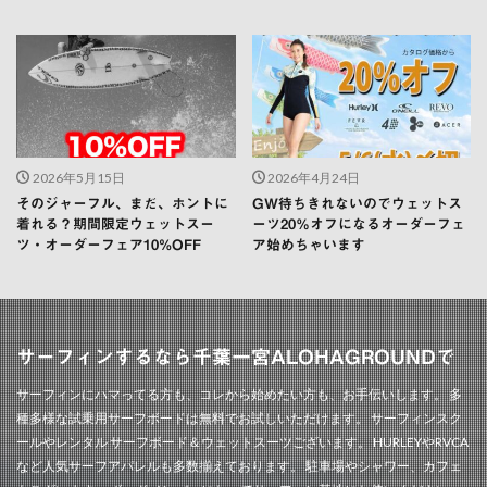
2026年5月15日
2026年4月24日
そのジャーフル、まだ、ホントに
GW待ちきれないのでウェットス
着れる？期間限定ウェットスー
ーツ20％オフになるオーダーフェ
ツ・オーダーフェア10%OFF
ア始めちゃいます
サーフィンするなら千葉一宮ALOHAGROUNDで
サーフィンにハマってる方も、コレから始めたい方も、お手伝いします。 多
種多様な試乗用サーフボードは無料でお試しいただけます。 サーフィンスク
ールやレンタル サーフボード＆ウェットスーツございます。 HURLEYやRVCA
など人気サーフアパレルも多数揃えております。 駐車場やシャワー、カフェ