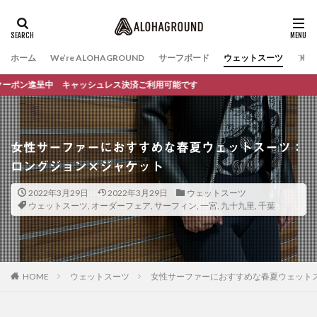
ホーム
We’re ALOHAGROUND
サーフボード
ウェットスーツ
ファ
ャッシュレス決済ご利用可能です
女性サーファーにおすすめな春夏ウェットスーツ：
ロングジョン×ジャケット
2022年3月29日
2022年3月29日
ウェットスーツ
ウェットスーツ
,
オーダーフェア
,
サーフィン
,
一宮
,
九十九里
,
千葉
HOME
ウェットスーツ
女性サーファーにおすすめな春夏ウェット