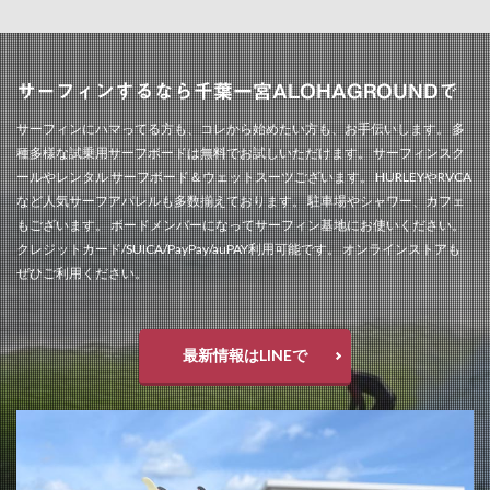
サーフィンするなら千葉一宮ALOHAGROUNDで
サーフィンにハマってる方も、コレから始めたい方も、お手伝いします。 多
種多様な試乗用サーフボードは無料でお試しいただけます。 サーフィンスク
ールやレンタル サーフボード＆ウェットスーツございます。 HURLEYやRVCA
など人気サーフアパレルも多数揃えております。 駐車場やシャワー、カフェ
もございます。 ボードメンバーになってサーフィン基地にお使いください。
クレジットカード/SUICA/PayPay/auPAY利用可能です。 オンラインストアも
ぜひご利用ください。
最新情報はLINEで