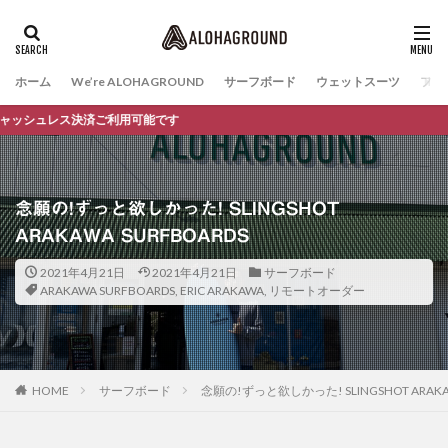
ホーム
We’re ALOHAGROUND
サーフボード
ウェットスーツ
ファ
利用可能です
念願の!ずっと欲しかった! SLINGSHOT
ARAKAWA SURFBOARDS
2021年4月21日
2021年4月21日
サーフボード
ARAKAWA SURFBOARDS
,
ERIC ARAKAWA
,
リモートオーダー
HOME
サーフボード
念願の!ずっと欲しかった! SLINGSHOT ARAKAW