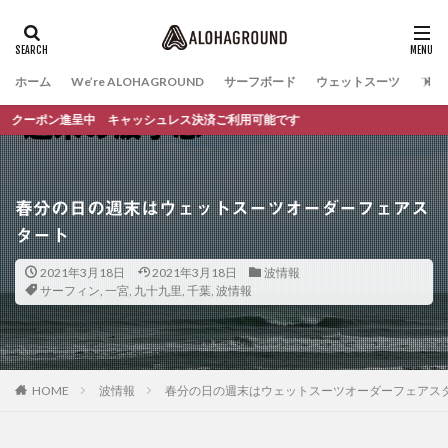
ホーム
We’re ALOHAGROUND
サーフボード
ウェットスーツ
ファ
ン進呈中 キャッシュレス決済ご利用可能です
春分の日の週末はウェットスーツオーダーフェアス
タート
2021年3月18日
2021年3月18日
波情報
サーフィン
,
一宮
,
九十九里
,
千葉
,
波情報
HOME
波情報
春分の日の週末はウェットスーツオーダーフェアス