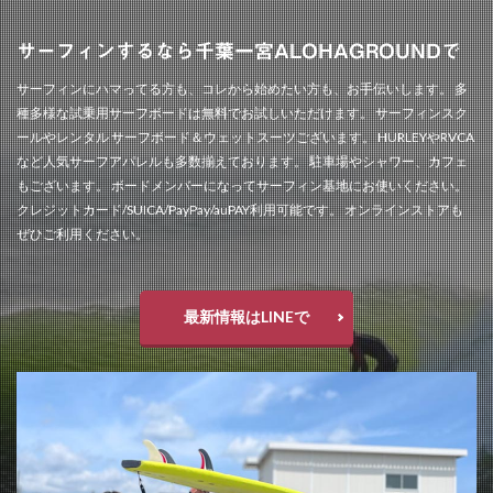
サーフィンするなら千葉一宮ALOHAGROUNDで
サーフィンにハマってる方も、コレから始めたい方も、お手伝いします。 多
種多様な試乗用サーフボードは無料でお試しいただけます。 サーフィンスク
ールやレンタル サーフボード＆ウェットスーツございます。 HURLEYやRVCA
など人気サーフアパレルも多数揃えております。 駐車場やシャワー、カフェ
もございます。 ボードメンバーになってサーフィン基地にお使いください。
クレジットカード/SUICA/PayPay/auPAY利用可能です。 オンラインストアも
ぜひご利用ください。
最新情報はLINEで