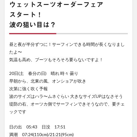
ウェットスーツオーダーフェア
スタート！
波の狙い目は？
昼と夜が半分ずつに！サーフィンできる時間が長くなりまし
たよ〜
気温も高め、ブーツもそろそろ要らないですよ！
20日(土 春分の日) 晴れ 時々 曇り
早朝から、北東の風、オンショアが吹き
次第に強く吹く予報
波のサイズはハラ〜ムネぐらい 大きなサイズUPはなさそう
堤防の右、オーツカ側でサーフィンできそうなので、要チェ
ックです
日の出 05:43 日没 17:51
満潮 07:24(110cm)/21:21(95cm)