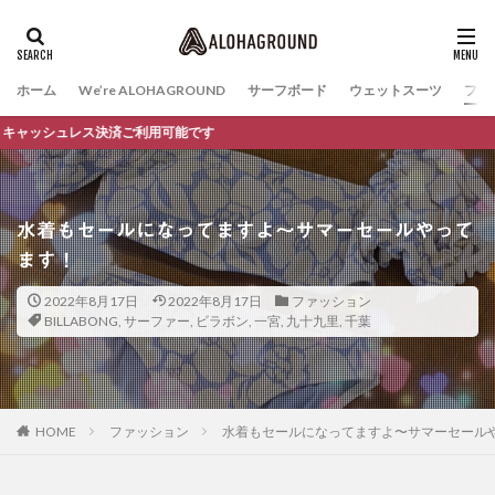
ホーム
We’re ALOHAGROUND
サーフボード
ウェットスーツ
ファ
シュレス決済ご利用可能です
水着もセールになってますよ〜サマーセールやって
ます！
2022年8月17日
2022年8月17日
ファッション
BILLABONG
,
サーファー
,
ビラボン
,
一宮
,
九十九里
,
千葉
HOME
ファッション
水着もセールになってますよ〜サマーセール