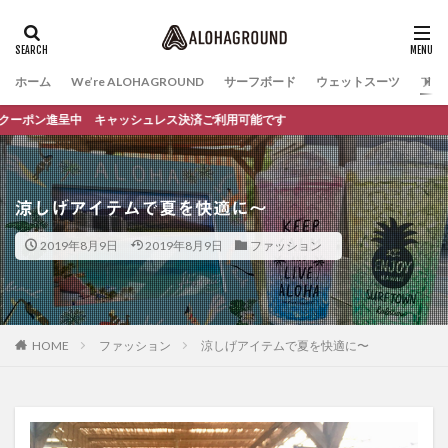
ホーム
We’re ALOHAGROUND
サーフボード
ウェットスーツ
ファ
ポン進呈中 キャッシュレス決済ご利用可能です
涼しげアイテムで夏を快適に〜
2019年8月9日
2019年8月9日
ファッション
HOME
ファッション
涼しげアイテムで夏を快適に〜