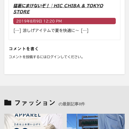
猛暑にまけないぞ！ | HIC CHIBA & TOKYO
STORE
2019年8月9日 12:20 PM
[…] 涼しげアイテムで夏を快適に〜 […]
コメントを書く
コメントを投稿するには
ログイン
してください。
ファッション
の最新記事8件