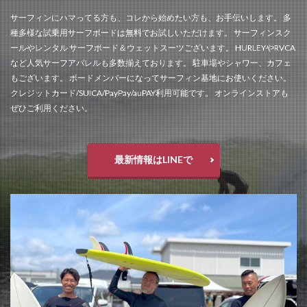
サーフィンにハマってる方も、コレから始めたい方も、お手伝いします。 多
種多様な試乗用サーフボードは無料でお試しいただけます。 サーフィンスク
ールやレンタル サーフボード＆ウェットスーツございます。 HURLEYやRVCA
など人気サーフアパレルも多数揃えております。 駐車場やシャワー、カフェ
もございます。 ボードメンバーになってサーフィン基地にお使いください。
クレジットカード/SUICA/PayPay/auPAY利用可能です。 オンラインストアも
ぜひご利用ください。
最新情報はLINEで