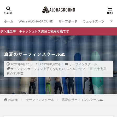
ホーム
We’re ALOHAGROUND
サーフボード
ウェットスーツ
ファ
呈中 キャッシュレス決済ご利用可能です
真夏のサーフィンスクール🌊
2022年8月25日
2022年8月25日
サーフィンスクール
サーフィン
,
サーフィン上手くなりたい
,
レベルアップ
,
一宮
,
九十九里
,
初心者
,
千葉
HOME
サーフィンスクール
真夏のサーフィンスクール🌊