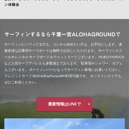
ン体験会
サーフィンするなら千葉一宮ALOHAGROUNDで
サーフィンにハマってる方も、コレから始めたい方も、お手伝いします。 多
種多様な試乗用サーフボードは無料でお試しいただけます。 サーフィンスク
ールやレンタル サーフボード＆ウェットスーツございます。 HURLEYやRVCA
など人気サーフアパレルも多数揃えております。 駐車場やシャワー、カフェ
もございます。 ボードメンバーになってサーフィン基地にお使いください。
クレジットカード/SUICA/PayPay/auPAY利用可能です。 オンラインストアも
ぜひご利用ください。
最新情報はLINEで