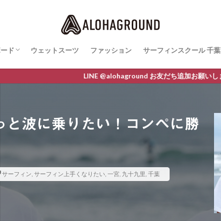
ボード
ウェットスーツ
ファッション
サーフィンスクール 千葉
ボード最新情報
AWA
O
M LINE
サーフィンスクールレ
LINE @alohaground お友だち追加お願いします クーポン
っと波に乗りたい！コンペに勝
サーフィン
,
サーフィン上手くなりたい
,
一宮
,
九十九里
,
千葉