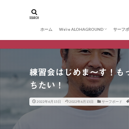
ホーム
We’re ALOHAGROUND
サーフ
お問合せ
サーフ
ARAK
VESS
WISDO
練習会はじめま〜す！も
ちたい！
2022年6月15日
2022年6月15日
サーフボード