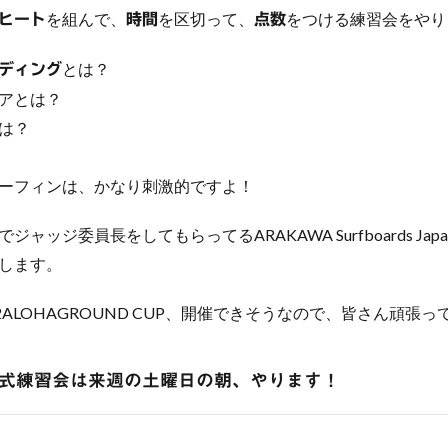
を組んで、
を区切って、
をつける練習会をやり
ヒート
時間
点数
とは？
ディング
アとは？
は？
ーフィンは、かなり刺激的ですよ！
ャッジ委員長をしてもらってるARAKAWA Surfboards Ja
します。
2ALOHAGROUND CUP、開催できそうなので、皆さん頑張
式練習会は来週の土曜日の朝、やります！