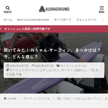
ホーム
We’re ALOHAGROUND
サーフボード
ウェットスーツ
ファ
ュレス決済ご利用可能です
聞いてみた！-Nちゃん-サーフィン、きっかけは？
今、どんな感じ？
2021年6月7日
2021年6月7日
サーフィンスクール
サーフィン
,
サーフィン上手くなりたい
,
サーフィン始めたい
,
一宮
,
九
十九里
,
千葉
HOME
サーフィンスクール
聞いてみた！-Nちゃん-サーフィン、