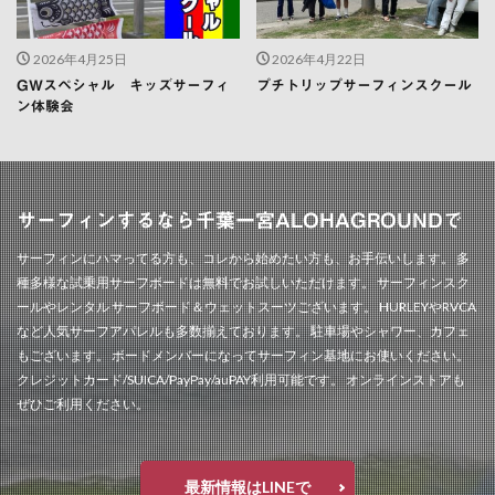
2026年4月25日
2026年4月22日
GWスペシャル キッズサーフィ
プチトリップサーフィンスクール
ン体験会
サーフィンするなら千葉一宮ALOHAGROUNDで
サーフィンにハマってる方も、コレから始めたい方も、お手伝いします。 多
種多様な試乗用サーフボードは無料でお試しいただけます。 サーフィンスク
ールやレンタル サーフボード＆ウェットスーツございます。 HURLEYやRVCA
など人気サーフアパレルも多数揃えております。 駐車場やシャワー、カフェ
もございます。 ボードメンバーになってサーフィン基地にお使いください。
クレジットカード/SUICA/PayPay/auPAY利用可能です。 オンラインストアも
ぜひご利用ください。
最新情報はLINEで