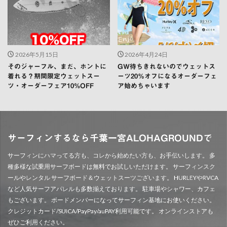
2026年5月15日
2026年4月24日
そのジャーフル、まだ、ホントに
GW待ちきれないのでウェットス
着れる？期間限定ウェットスー
ーツ20％オフになるオーダーフェ
ツ・オーダーフェア10%OFF
ア始めちゃいます
サーフィンするなら千葉一宮ALOHAGROUNDで
サーフィンにハマってる方も、コレから始めたい方も、お手伝いします。 多
種多様な試乗用サーフボードは無料でお試しいただけます。 サーフィンスク
ールやレンタル サーフボード＆ウェットスーツございます。 HURLEYやRVCA
など人気サーフアパレルも多数揃えております。 駐車場やシャワー、カフェ
もございます。 ボードメンバーになってサーフィン基地にお使いください。
クレジットカード/SUICA/PayPay/auPAY利用可能です。 オンラインストアも
ぜひご利用ください。