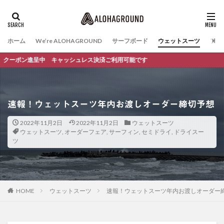
ホーム
We’re ALOHAGROUND
サーフボード
ウェットスーツ
ファ
ポン進呈中 キャッシュレス決済ご利用可能です
速報！ウェットスーツ年内お渡しオーダー締切予想
2022年11月2日
2022年11月2日
ウェットスーツ
ウェットスーツ
,
オーダーフェア
,
サーフィン
,
セミドライ
,
ドライスー
ツ
HOME
ウェットスーツ
速報！ウェットスーツ年内お渡しオーダー