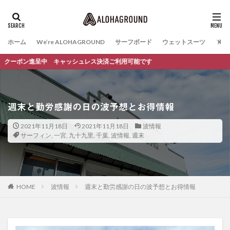
ホーム
We’re ALOHAGROUND
サーフボード
ウェットスーツ
ファ
進呈中 キャッシュレス決済ご利用可能です
週末と勤労感謝の日の波予想とお得情報
2021年11月18日
2021年11月18日
波情報
サーフィン
,
一宮
,
九十九里
,
千葉
,
波情報
,
週末
HOME
波情報
週末と勤労感謝の日の波予想とお得情報