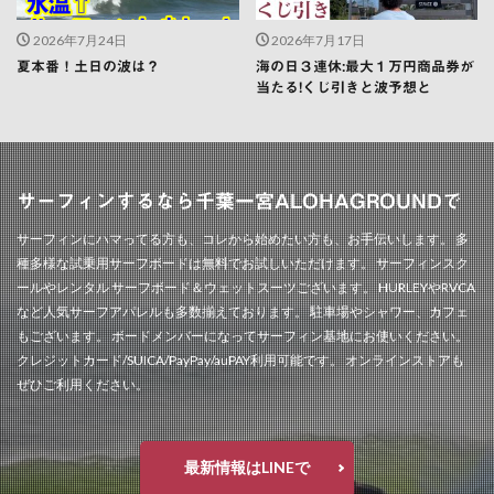
2026年7月24日
2026年7月17日
夏本番！土日の波は？
海の日３連休:最大１万円商品券が
当たる!くじ引きと波予想と
サーフィンするなら千葉一宮ALOHAGROUNDで
サーフィンにハマってる方も、コレから始めたい方も、お手伝いします。 多
種多様な試乗用サーフボードは無料でお試しいただけます。 サーフィンスク
ールやレンタル サーフボード＆ウェットスーツございます。 HURLEYやRVCA
など人気サーフアパレルも多数揃えております。 駐車場やシャワー、カフェ
もございます。 ボードメンバーになってサーフィン基地にお使いください。
クレジットカード/SUICA/PayPay/auPAY利用可能です。 オンラインストアも
ぜひご利用ください。
最新情報はLINEで