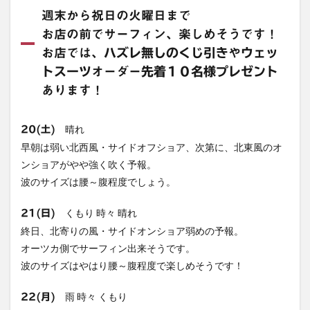
週末から祝日の火曜日まで
お店の前でサーフィン、楽しめそうです！
お店では、
ハズレ無しのくじ引き
や
ウェッ
トスーツ
オーダー
先着１０名様プレゼント
あります！
晴れ
20(土)
早朝は弱い北西風・サイドオフショア、次第に、北東風のオ
ンショアがやや強く吹く予報。
波のサイズは腰～腹程度でしょう。
くもり 時々 晴れ
21(日)
終日、北寄りの風・サイドオンショア弱めの予報。
オーツカ側でサーフィン出来そうです。
波のサイズはやはり腰～腹程度で楽しめそうです！
雨 時々 くもり
22(月)