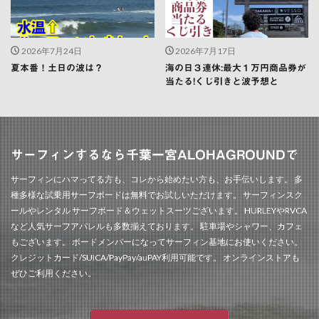
2026年7月24日
2026年7月17日
夏本番！土日の波は？
海の日３連休:最大１万円商品券が
当たる!くじ引きと波予想と
サーフィンするなら千葉一宮ALOHAGROUNDで
サーフィンにハマってる方も、コレから始めたい方も、お手伝いします。 多
種多様な試乗用サーフボードは無料でお試しいただけます。 サーフィンスク
ールやレンタル サーフボード＆ウェットスーツございます。 HURLEYやRVCA
など人気サーフアパレルも多数揃えております。 駐車場やシャワー、カフェ
もございます。 ボードメンバーになってサーフィン基地にお使いください。
クレジットカード/SUICA/PayPay/auPAY利用可能です。 オンラインストアも
ぜひご利用ください。