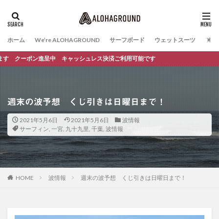
ホーム
We’re ALOHAGROUND
サーフボード
ウェットスーツ
ファ
呈中 キャッシュレス決済ご利用可能です
週末の波予想 くじ引きは日曜日まで！
2021年5月6日
2021年5月6日
波情報
サーフィン
,
一宮
,
九十九里
,
千葉
,
波情報
HOME
波情報
週末の波予想 くじ引きは日曜日まで！