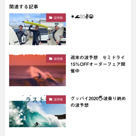
関連する記事
☀️🌊🏄‍♂️✌️😀
波情報
週末の波予想 セミドライ
波情報
15％OFFオーダーフェア開
催中
グッバイ2020🖐波乗り納め
波情報
の波予想