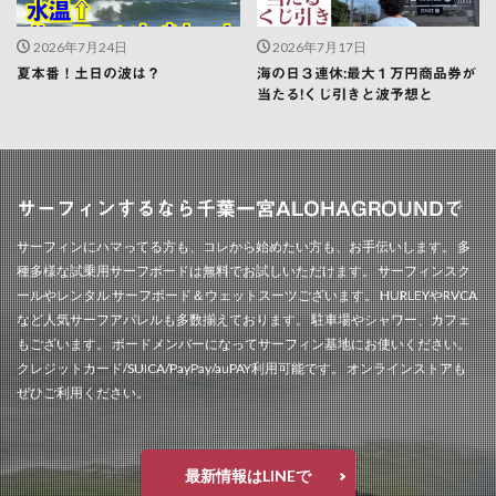
2026年7月24日
2026年7月17日
夏本番！土日の波は？
海の日３連休:最大１万円商品券が
当たる!くじ引きと波予想と
サーフィンするなら千葉一宮ALOHAGROUNDで
サーフィンにハマってる方も、コレから始めたい方も、お手伝いします。 多
種多様な試乗用サーフボードは無料でお試しいただけます。 サーフィンスク
ールやレンタル サーフボード＆ウェットスーツございます。 HURLEYやRVCA
など人気サーフアパレルも多数揃えております。 駐車場やシャワー、カフェ
もございます。 ボードメンバーになってサーフィン基地にお使いください。
クレジットカード/SUICA/PayPay/auPAY利用可能です。 オンラインストアも
ぜひご利用ください。
最新情報はLINEで