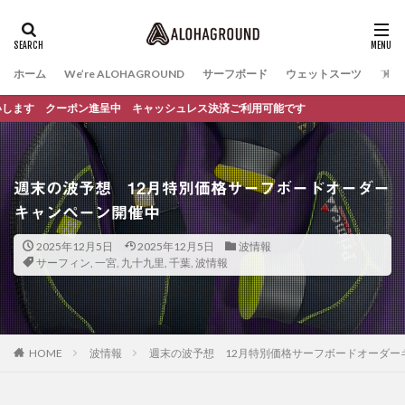
ホーム
We’re ALOHAGROUND
サーフボード
ウェットスーツ
ファ
クーポン進呈中 キャッシュレス決済ご利用可能です
週末の波予想 12月特別価格サーフボードオーダー
キャンペーン開催中
2025年12月5日
2025年12月5日
波情報
サーフィン
,
一宮
,
九十九里
,
千葉
,
波情報
HOME
波情報
週末の波予想 12月特別価格サーフボードオーダー