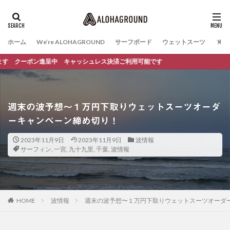
ホーム
We’re ALOHAGROUND
サーフボード
ウェットスーツ
ファ
クーポン進呈中 キャッシュレス決済ご利用可能です
週末の波予想〜１万円下取りウェットスーツオーダ
ーキャンペーン締め切り！
2023年11月9日
2023年11月9日
波情報
サーフィン
,
一宮
,
九十九里
,
千葉
,
波情報
HOME
波情報
週末の波予想〜１万円下取りウェットスーツオーダ