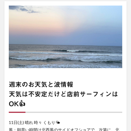
週末のお天気と波情報
天気は不安定だけど店前サーフィンは
OK👍
11日(土) 晴れ 時々 くもり🌤️
風：朝早い時間は北西風のサイドオフショアで、次第に、北