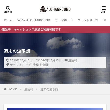
ホーム
We’re ALOHAGROUND
サーフボード
ウェットスーツ
ファ
ャッシュレス決済ご利用可能です
週末の波予想
2020年10月15日
2020年10月15日
波情報
サーフィン
,
一宮
,
千葉
,
波情報
HOME
波情報
週末の波予想