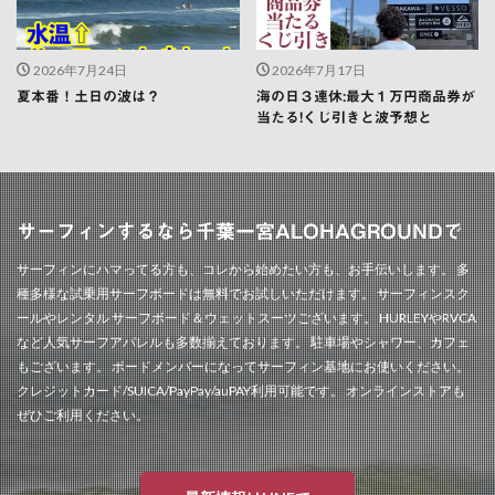
2026年7月24日
2026年7月17日
夏本番！土日の波は？
海の日３連休:最大１万円商品券が
当たる!くじ引きと波予想と
サーフィンするなら千葉一宮ALOHAGROUNDで
サーフィンにハマってる方も、コレから始めたい方も、お手伝いします。 多
種多様な試乗用サーフボードは無料でお試しいただけます。 サーフィンスク
ールやレンタル サーフボード＆ウェットスーツございます。 HURLEYやRVCA
など人気サーフアパレルも多数揃えております。 駐車場やシャワー、カフェ
もございます。 ボードメンバーになってサーフィン基地にお使いください。
クレジットカード/SUICA/PayPay/auPAY利用可能です。 オンラインストアも
ぜひご利用ください。