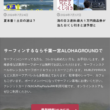
2026年7月24日
2026年7月17日
夏本番！土日の波は？
海の日３連休:最大１万円商品券が
当たる!くじ引きと波予想と
サーフィンするなら千葉一宮ALOHAGROUNDで
サーフィンにハマってる方も、コレから始めたい方も、お手伝いします。 多
種多様な試乗用サーフボードは無料でお試しいただけます。 サーフィンスク
ールやレンタル サーフボード＆ウェットスーツございます。 HURLEYやRVCA
など人気サーフアパレルも多数揃えております。 駐車場やシャワー、カフェ
もございます。 ボードメンバーになってサーフィン基地にお使いください。
クレジットカード/SUICA/PayPay/auPAY利用可能です。 オンラインストアも
ぜひご利用ください。
最新情報はLINEで