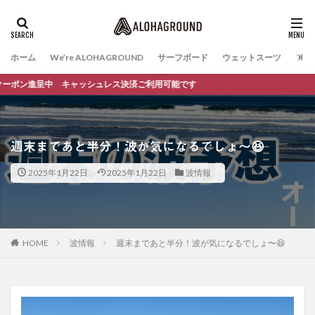
ホーム
We’re ALOHAGROUND
サーフボード
ウェットスーツ
ファ
ン進呈中 キャッシュレス決済ご利用可能です
週末まであと半分！波が気になるでしょ〜😆
2025年1月22日
2025年1月22日
波情報
HOME
波情報
週末まであと半分！波が気になるでしょ〜😆