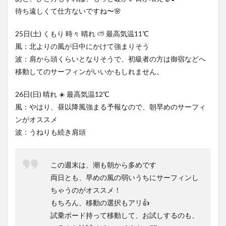
待ち遠しくて仕方ないですね〜🌸
25日(土) くもり 時々 晴れ ⛅️ 最高気温11℃
風：北よりの風が日中にかけて強まりそう
波：肩から頭くらいとなりそうで、初級者の方は御宿などへ
移動してのサーフィンがいいかもしれません。
26日(日) 晴れ ☀️ 最高気温12℃
風：やはり、昼以降風強まる予報なので、朝早めのサーフィ
ンがオススメ
波：うねりも続き肩頭
この週末は、潮も朝から多めです
両日とも、早めの風の弱いうちにサーフィンし
ちゃうのがオススメ！
もちろん、移動の選択もアリ👍
試乗ボード持って移動して、お試しするのも、