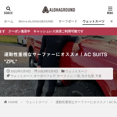
ホーム
We’re ALOHAGROUND
サーフボード
ウェットスーツ
ファ
ポン進呈中 キャッシュレス決済ご利用可能です
運動性重視なサーファーにオススメ！AC SUITS
“ZPL”
2022年5月9日
2022年5月9日
ウェットスーツ
ウェットスーツ
,
オーダーフェア
,
サーフィン
,
一宮
,
九十九里
,
千葉
HOME
ウェットスーツ
運動性重視なサーファーにオススメ！AC SUITS