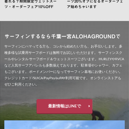
着れる？期間限定ウェットスー
ーツ20％オフになるオーダーフェ
ツ・オーダーフェア10%OFF
ア始めちゃいます
サーフィンするなら千葉一宮ALOHAGROUNDで
サーフィンにハマってる方も、コレから始めたい方も、お手伝いします。 多
種多様な試乗用サーフボードは無料でお試しいただけます。 サーフィンスク
ールやレンタル サーフボード＆ウェットスーツございます。 HURLEYやRVCA
など人気サーフアパレルも多数揃えております。 駐車場やシャワー、カフェ
もございます。 ボードメンバーになってサーフィン基地にお使いください。
クレジットカード/SUICA/PayPay/auPAY利用可能です。 オンラインストアも
ぜひご利用ください。
最新情報はLINEで