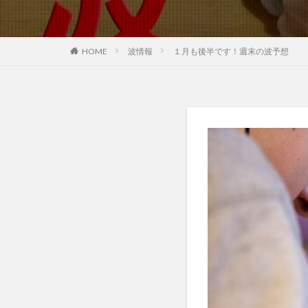
HOME
波情報
１月も後半です！週末の波予想