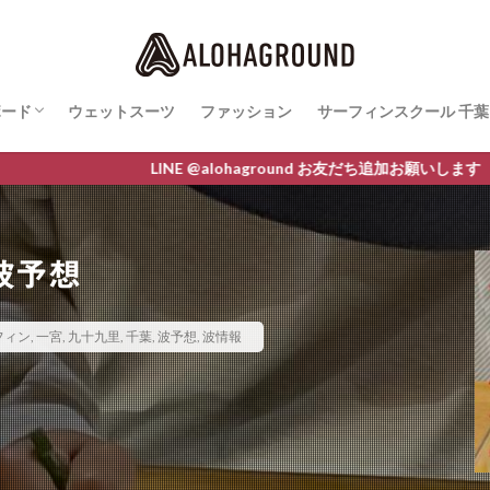
ボード
ウェットスーツ
ファッション
サーフィンスクール 千葉
ボード最新情報
AWA
O
M LINE
サーフィンスクールレ
INE @alohaground お友だち追加お願いします クーポン進呈中
波予想
フィン
,
一宮
,
九十九里
,
千葉
,
波予想
,
波情報