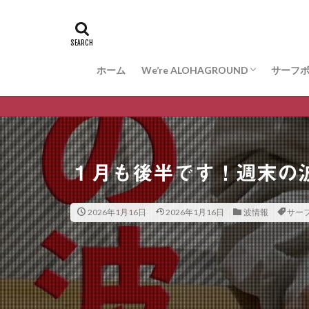
ホーム
We’re ALOHAGROUND
サーフ
お問合せ
サーフ
ARAK
VESS
WISDO
L
１月も後半です！週末の
2026年1月16日
2026年1月16日
波情報
サー