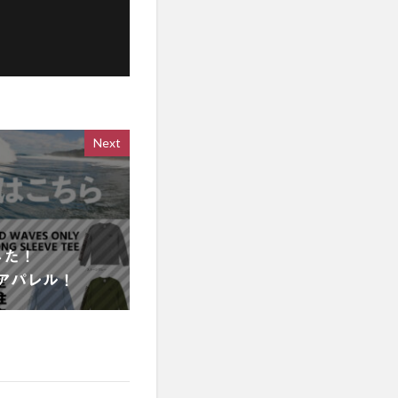
Next
した！
定アパレル！