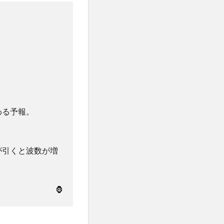
わる予報。
が引くと波数が増
🦍