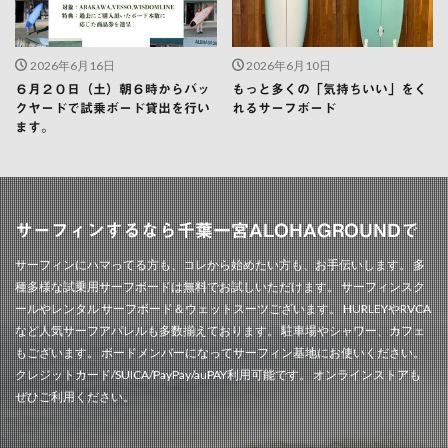
2026年6月16日
2026年6月10日
６月２０日（土）朝６時からバッ
もっと多くの「気持ちいい」をく
クヤードで試乗ボード貸出を行い
れるサーフボード
ます。
サーフィンするなら千葉一宮ALOHAGROUNDで
サーフィンにハマってる方も、コレから始めたい方も、お手伝いします。 多
種多様な試乗用サーフボードは無料でお試しいただけます。 サーフィンスク
ールやレンタル サーフボード＆ウェットスーツございます。 HURLEYやRVCA
など人気サーフアパレルも多数揃えております。 駐車場やシャワー、カフェ
もございます。 ボードメンバーになってサーフィン基地にお使いください。
クレジットカード/SUICA/PayPay/auPAY利用可能です。 オンラインストアも
ぜひご利用ください。