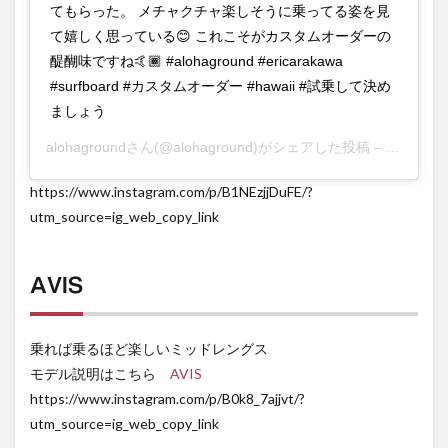
てもらった。 メチャクチャ楽しそうに乗ってる姿を見
て嬉しく思っている😊 これこそがカスタムオーダーの
醍醐味ですね🤙🏾 #alohaground #ericarakawa
#surfboard #カスタムオーダー #hawaii #試乗して決め
ましょう
alohaground
さん(@alohaground)がシェアした投稿 –
2019年 
https://www.instagram.com/p/B1NEzjjDuFE/?
utm_source=ig_web_copy_link
AVIS
乗れば乗るほど楽しいミッドレングス
モデル説明はこちら
AVIS
https://www.instagram.com/p/B0k8_7ajjvt/?
utm_source=ig_web_copy_link