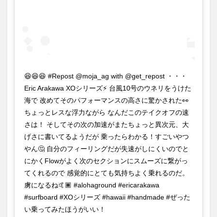
😆😆😆 #Repost @moja_ag with @get_repost ・・・
Eric Arakawa XOシリーズ⚡️ 台風10号のウネリをうけた
海で 改めてそのパフォーマンスの高さに驚かされた👀
ちょっとレスな浮力ながら なんだこのテイクオフの速
さは！ そしてその次の加速がまたちょっと異次元、大
げさに書いてるようだが 乗ったらわかる！すごいやつ
やん🤔 自分のフィーリングだが失速がしにくいのでと
にかくFlowがよく次のセクションにスムーズに繋がっ
てくれるので 感覚的にとても気持ちよく乗れるのだ。
虜になるね🤙🏾 #alohaground #ericarakawa
#surfboard #XOシリーズ #hawaii #handmade #ぜった
い乗ってみたほうがいい！