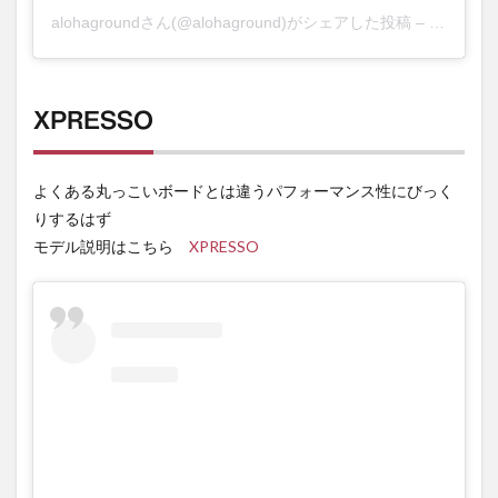
alohaground
さん(@alohaground)がシェアした投稿 –
2019年 
XPRESSO
よくある丸っこいボードとは違うパフォーマンス性にびっく
りするはず
モデル説明はこちら
XPRESSO