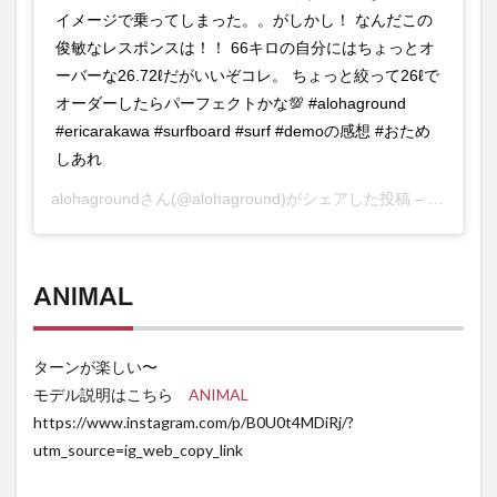
イメージで乗ってしまった。。がしかし！ なんだこの
俊敏なレスポンスは！！ 66キロの自分にはちょっとオ
ーバーな26.72ℓだがいいぞコレ。 ちょっと絞って26ℓで
オーダーしたらパーフェクトかな💯 #alohaground
#ericarakawa #surfboard #surf #demoの感想 #おため
しあれ
alohaground
さん(@alohaground)がシェアした投稿 –
2019年 
ANIMAL
ターンが楽しい〜
モデル説明はこちら
ANIMAL
https://www.instagram.com/p/B0U0t4MDiRj/?
utm_source=ig_web_copy_link