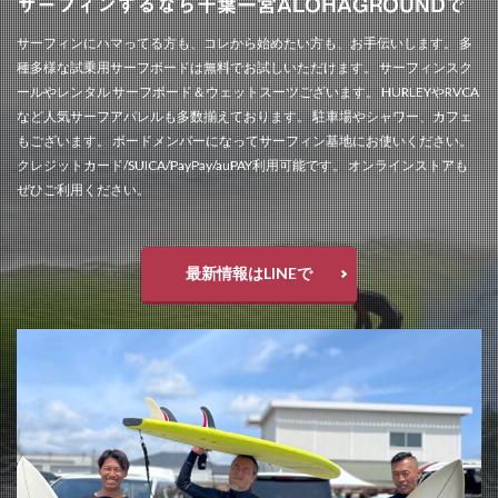
サーフィンするなら千葉一宮ALOHAGROUNDで
サーフィンにハマってる方も、コレから始めたい方も、お手伝いします。 多
種多様な試乗用サーフボードは無料でお試しいただけます。 サーフィンスク
ールやレンタル サーフボード＆ウェットスーツございます。 HURLEYやRVCA
など人気サーフアパレルも多数揃えております。 駐車場やシャワー、カフェ
もございます。 ボードメンバーになってサーフィン基地にお使いください。
クレジットカード/SUICA/PayPay/auPAY利用可能です。 オンラインストアも
ぜひご利用ください。
最新情報はLINEで