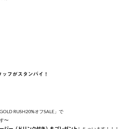
Nスタッフがスタンバイ！
GOLD RUSH20%オフSALE」で
す〜
しちゃいます！！！
クージー（ドリンク付き）もプレゼント