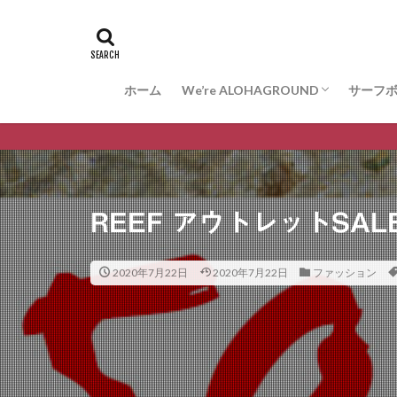
ホーム
We’re ALOHAGROUND
サーフ
お問合せ
サーフ
ARAK
VESS
WISDO
REEF アウトレットSAL
2020年7月22日
2020年7月22日
ファッション