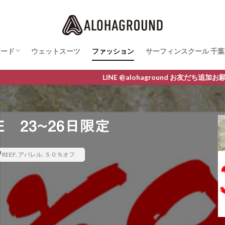
ボード
ウェットスーツ
ファッション
サーフィンスクール 千葉
ボード最新情報
AWA
O
M LINE
サーフィンスクールレ
LINE @alohaground お友だち追加お願いします 
E 23~26日限定
REEF
,
アパレル
,
５０％オフ