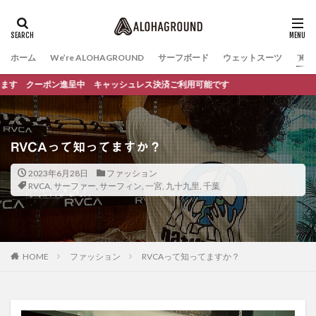
ホーム
We’re ALOHAGROUND
サーフボード
ウェットスーツ
ファ
ーポン進呈中 キャッシュレス決済ご利用可能です
RVCAって知ってますか？
2023年6月28日
ファッション
RVCA
,
サーファー
,
サーフィン
,
一宮
,
九十九里
,
千葉
HOME
ファッション
RVCAって知ってますか？