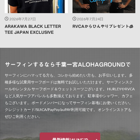
2026年7月27日
2026年7月24日
ARAKAWA BLACK LETTER
RVCAからひんやりプレゼント🧊
TEE JAPAN EXCLUSIVE
サーフィンするなら千葉一宮ALOHAGROUNDで
サーフィンにハマってる方も、コレから始めたい方も、お手伝いします。 多
種多様な試乗用サーフボードは無料でお試しいただけます。 サーフィンスク
ールやレンタル サーフボード＆ウェットスーツございます。 HURLEYやRVCA
など人気サーフアパレルも多数揃えております。 駐車場やシャワー、カフェ
もございます。 ボードメンバーになってサーフィン基地にお使いください。
クレジットカード/SUICA/PayPay/auPAY利用可能です。 オンラインストアも
ぜひご利用ください。
最新情報はLINEで