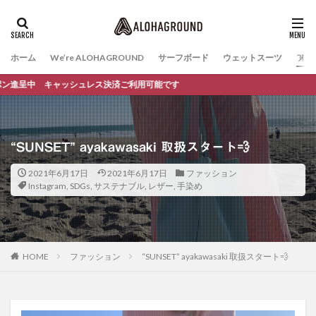
ホーム
We’re ALOHAGROUND
サーフボード
ウェットスーツ
ファ
ッシュレス決済ご利用可能です
“SUNSET” ayakawasaki 取扱スタート💨
2021年6月17日
2021年6月17日
ファッション
Instagram
,
SDGs
,
サステナブル
,
レザー
,
手染め
HOME
ファッション
“SUNSET” ayakawasaki 取扱スタート💨