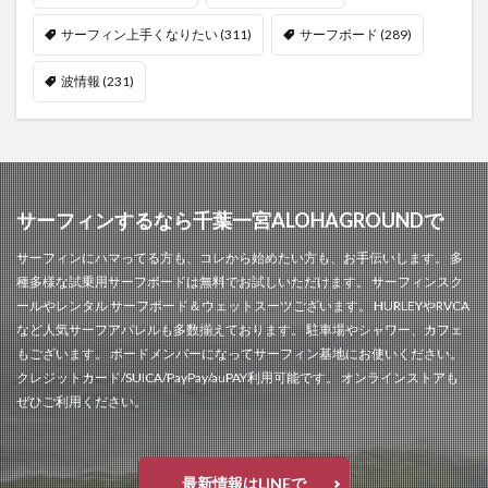
サーフィン上手くなりたい
(311)
サーフボード
(289)
波情報
(231)
サーフィンするなら千葉一宮ALOHAGROUNDで
サーフィンにハマってる方も、コレから始めたい方も、お手伝いします。 多
種多様な試乗用サーフボードは無料でお試しいただけます。 サーフィンスク
ールやレンタル サーフボード＆ウェットスーツございます。 HURLEYやRVCA
など人気サーフアパレルも多数揃えております。 駐車場やシャワー、カフェ
もございます。 ボードメンバーになってサーフィン基地にお使いください。
クレジットカード/SUICA/PayPay/auPAY利用可能です。 オンラインストアも
ぜひご利用ください。
最新情報はLINEで