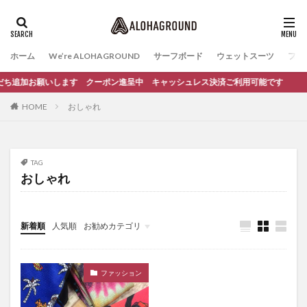
ホーム
We’re ALOHAGROUND
サーフボード
ウェットスーツ
ファ
 お友だち追加お願いします クーポン進呈中 キャッシュレス決済ご利用可能です
HOME
おしゃれ
TAG
おしゃれ
新着順
人気順
お勧めカテゴリ
イベント
サーフィンスクール
ファッション