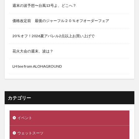
週末の波予想〜台風13号よ、どこへ？
価格改定前 最後のジャーフル２０％オフオーダーフェア
20％オフ！2026夏アパレル2点以上お買い上げで
花火大会の週末、波は？
LH tee from ALOHAGROUND
カテゴリー
イベント
ウェットスーツ