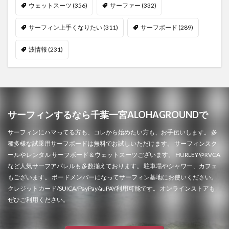
ウェットスーツ
(356)
サーファー
(332)
サーフィン上手くなりたい
(311)
サーフボード
(289)
波情報
(231)
サーフィンするなら千葉一宮ALOHAGROUNDで
サーフィンにハマってる方も、コレから始めたい方も、お手伝いします。 多
種多様な試乗用サーフボードは無料でお試しいただけます。 サーフィンスク
ールやレンタル サーフボード＆ウェットスーツございます。 HURLEYやRVCA
など人気サーフアパレルも多数揃えております。 駐車場やシャワー、カフェ
もございます。 ボードメンバーになってサーフィン基地にお使いください。
クレジットカード/SUICA/PayPay/auPAY利用可能です。 オンラインストアも
ぜひご利用ください。