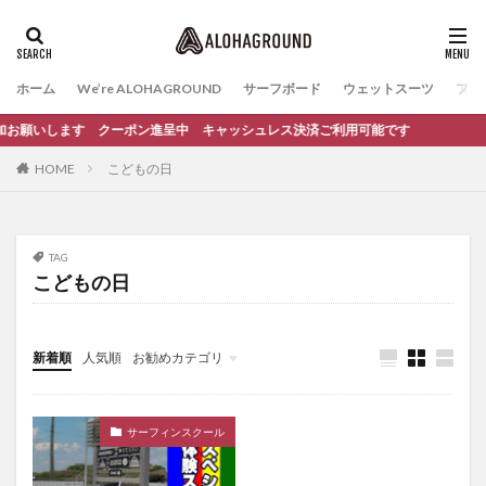
ホーム
We’re ALOHAGROUND
サーフボード
ウェットスーツ
ファ
ち追加お願いします クーポン進呈中 キャッシュレス決済ご利用可能です
HOME
こどもの日
TAG
こどもの日
新着順
人気順
お勧めカテゴリ
イベント
サーフィンスクール
サーフィンスクール