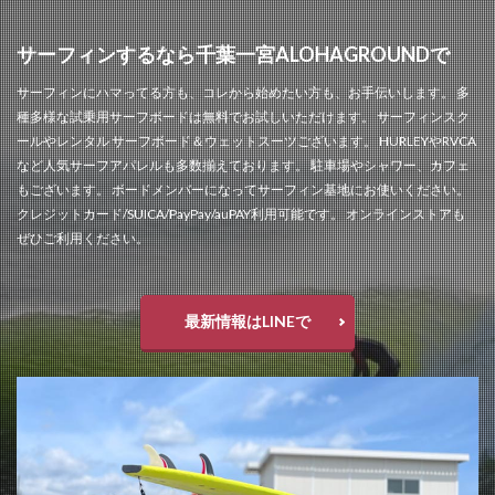
サーフィンするなら千葉一宮ALOHAGROUNDで
サーフィンにハマってる方も、コレから始めたい方も、お手伝いします。 多
種多様な試乗用サーフボードは無料でお試しいただけます。 サーフィンスク
ールやレンタル サーフボード＆ウェットスーツございます。 HURLEYやRVCA
など人気サーフアパレルも多数揃えております。 駐車場やシャワー、カフェ
もございます。 ボードメンバーになってサーフィン基地にお使いください。
クレジットカード/SUICA/PayPay/auPAY利用可能です。 オンラインストアも
ぜひご利用ください。
最新情報はLINEで