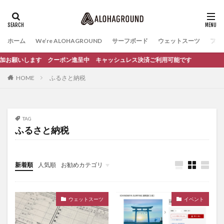
ホーム
We’re ALOHAGROUND
サーフボード
ウェットスーツ
ファ
ち追加お願いします クーポン進呈中 キャッシュレス決済ご利用可能です
HOME
ふるさと納税
TAG
ふるさと納税
新着順
人気順
お勧めカテゴリ
イベント
サーフィンスクール
ウェットスーツ
イベント