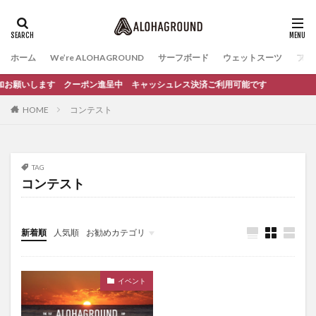
ホーム
We’re ALOHAGROUND
サーフボード
ウェットスーツ
ファ
ち追加お願いします クーポン進呈中 キャッシュレス決済ご利用可能です
HOME
コンテスト
TAG
コンテスト
新着順
人気順
お勧めカテゴリ
イベント
サーフィンスクール
イベント