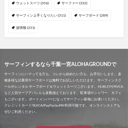
ウェットスーツ
(356)
サーファー
(332)
サーフィン上手くなりたい
(311)
サーフボード
(289)
波情報
(231)
サーフィンするなら千葉一宮ALOHAGROUNDで
サーフィンにハマってる方も、コレから始めたい方も、お手伝いします。 多
種多様な試乗用サーフボードは無料でお試しいただけます。 サーフィンスク
ールやレンタル サーフボード＆ウェットスーツございます。 HURLEYやRVCA
など人気サーフアパレルも多数揃えております。 駐車場やシャワー、カフェ
もございます。 ボードメンバーになってサーフィン基地にお使いください。
クレジットカード/SUICA/PayPay/auPAY利用可能です。 オンラインストアも
ぜひご利用ください。