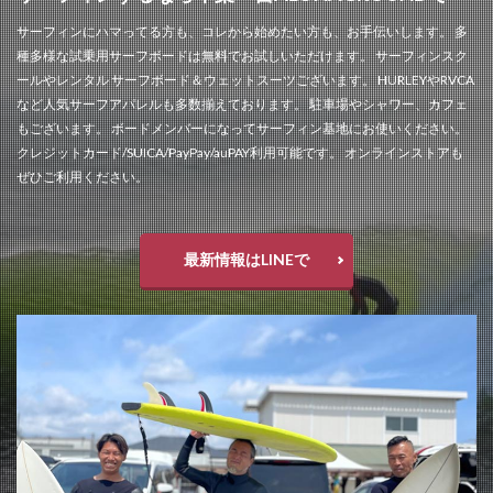
サーフィンにハマってる方も、コレから始めたい方も、お手伝いします。 多
種多様な試乗用サーフボードは無料でお試しいただけます。 サーフィンスク
ールやレンタル サーフボード＆ウェットスーツございます。 HURLEYやRVCA
など人気サーフアパレルも多数揃えております。 駐車場やシャワー、カフェ
もございます。 ボードメンバーになってサーフィン基地にお使いください。
クレジットカード/SUICA/PayPay/auPAY利用可能です。 オンラインストアも
ぜひご利用ください。
最新情報はLINEで