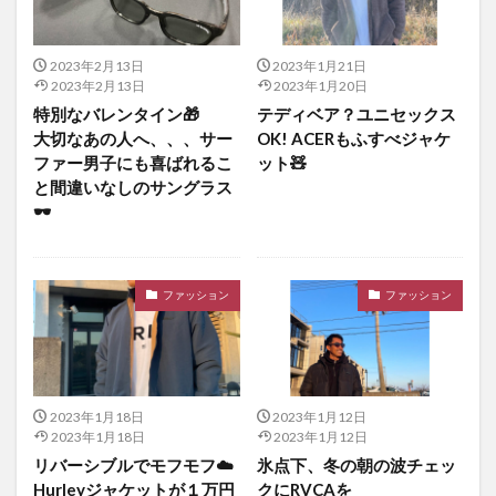
2023年2月13日
2023年1月21日
2023年2月13日
2023年1月20日
特別なバレンタイン🎁
テディベア？ユニセックス
大切なあの人へ、、、サー
OK! ACERもふすべジャケ
ファー男子にも喜ばれるこ
ット🧸
と間違いなしのサングラス
🕶
ファッション
ファッション
2023年1月18日
2023年1月12日
2023年1月18日
2023年1月12日
リバーシブルでモフモフ☁️
氷点下、冬の朝の波チェッ
Hurleyジャケットが１万円
クにRVCAを