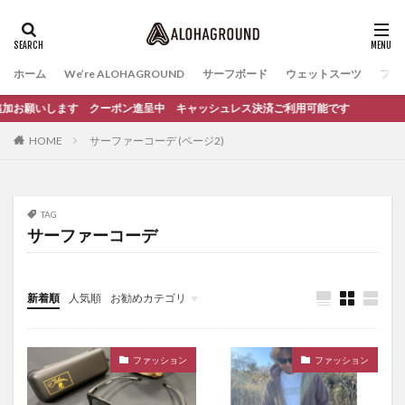
ホーム
We’re ALOHAGROUND
サーフボード
ウェットスーツ
ファ
ち追加お願いします クーポン進呈中 キャッシュレス決済ご利用可能です
HOME
サーファーコーデ (ページ2)
TAG
サーファーコーデ
新着順
人気順
お勧めカテゴリ
イベント
サーフィンスクール
ファッション
ファッション