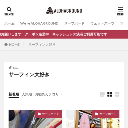
ホーム
We’re ALOHAGROUND
サーフボード
ウェットスーツ
ファ
加お願いします クーポン進呈中 キャッシュレス決済ご利用可能です
HOME
サーフィン大好き
TAG
サーフィン大好き
新着順
人気順
お勧めカテゴリ
イベント
サーフィンスクール
サーフボード
サーフボード