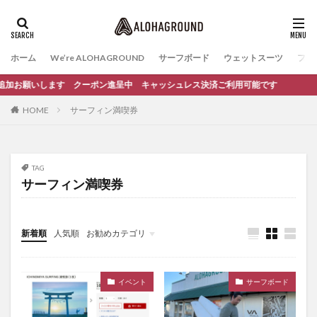
ホーム
We’re ALOHAGROUND
サーフボード
ウェットスーツ
ファ
だち追加お願いします クーポン進呈中 キャッシュレス決済ご利用可能です
HOME
サーフィン満喫券
TAG
サーフィン満喫券
新着順
人気順
お勧めカテゴリ
イベント
サーフィンスクール
イベント
サーフボード