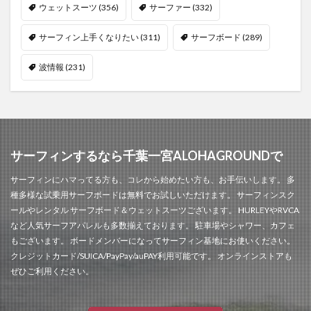
ウェットスーツ
(356)
サーファー
(332)
サーフィン上手くなりたい
(311)
サーフボード
(289)
波情報
(231)
サーフィンするなら千葉一宮ALOHAGROUNDで
サーフィンにハマってる方も、コレから始めたい方も、お手伝いします。 多
種多様な試乗用サーフボードは無料でお試しいただけます。 サーフィンスク
ールやレンタル サーフボード＆ウェットスーツございます。 HURLEYやRVCA
など人気サーフアパレルも多数揃えております。 駐車場やシャワー、カフェ
もございます。 ボードメンバーになってサーフィン基地にお使いください。
クレジットカード/SUICA/PayPay/auPAY利用可能です。 オンラインストアも
ぜひご利用ください。