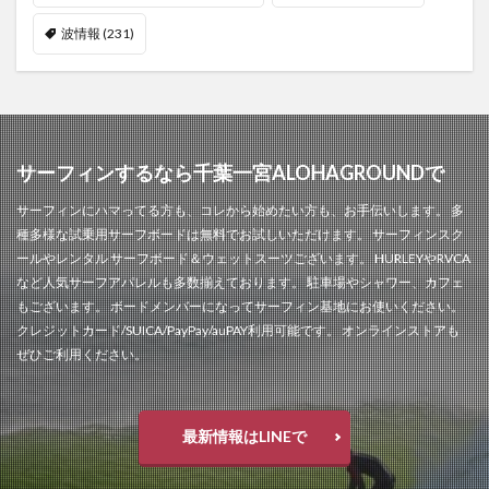
波情報
(231)
サーフィンするなら千葉一宮ALOHAGROUNDで
サーフィンにハマってる方も、コレから始めたい方も、お手伝いします。 多
種多様な試乗用サーフボードは無料でお試しいただけます。 サーフィンスク
ールやレンタル サーフボード＆ウェットスーツございます。 HURLEYやRVCA
など人気サーフアパレルも多数揃えております。 駐車場やシャワー、カフェ
もございます。 ボードメンバーになってサーフィン基地にお使いください。
クレジットカード/SUICA/PayPay/auPAY利用可能です。 オンラインストアも
ぜひご利用ください。
最新情報はLINEで