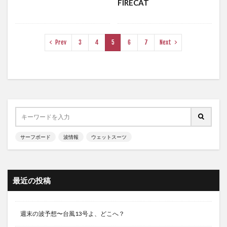
FIRECAT
Prev
3
4
5
6
7
Next
サーフボード
波情報
ウェットスーツ
最近の投稿
週末の波予想〜台風13号よ、どこへ？