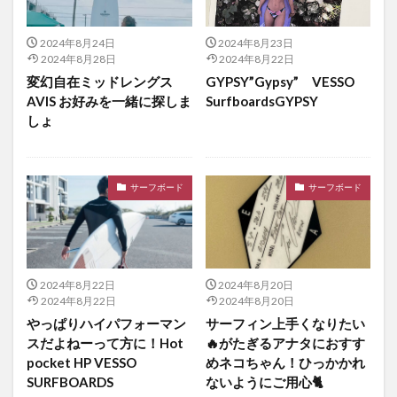
2024年8月24日
2024年8月23日
2024年8月28日
2024年8月22日
変幻自在ミッドレングス
GYPSY”Gypsy” VESSO
AVIS お好みを一緒に探しま
SurfboardsGYPSY
しょ
サーフボード
サーフボード
2024年8月22日
2024年8月20日
2024年8月22日
2024年8月20日
やっぱりハイパフォーマン
サーフィン上手くなりたい
スだよねーって方に！Hot
🔥がたぎるアナタにおすす
pocket HP VESSO
めネコちゃん！ひっかかれ
SURFBOARDS
ないようにご用心🐈