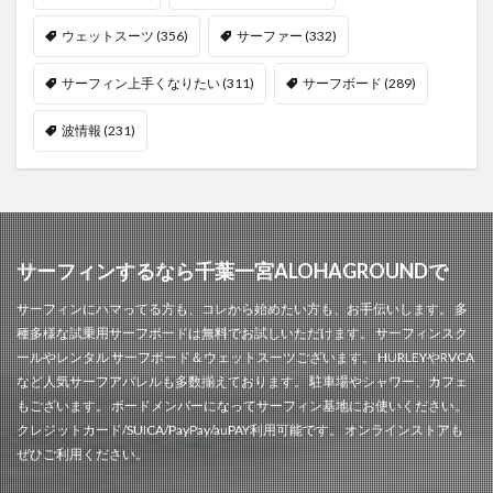
ウェットスーツ
(356)
サーファー
(332)
サーフィン上手くなりたい
(311)
サーフボード
(289)
波情報
(231)
サーフィンするなら千葉一宮ALOHAGROUNDで
サーフィンにハマってる方も、コレから始めたい方も、お手伝いします。 多
種多様な試乗用サーフボードは無料でお試しいただけます。 サーフィンスク
ールやレンタル サーフボード＆ウェットスーツございます。 HURLEYやRVCA
など人気サーフアパレルも多数揃えております。 駐車場やシャワー、カフェ
もございます。 ボードメンバーになってサーフィン基地にお使いください。
クレジットカード/SUICA/PayPay/auPAY利用可能です。 オンラインストアも
ぜひご利用ください。