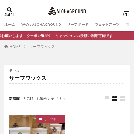
ホーム
We’re ALOHAGROUND
サーフボード
ウェットスーツ
ファ
ち追加お願いします クーポン進呈中 キャッシュレス決済ご利用可能です
HOME
サーフワックス
TAG
サーフワックス
新着順
人気順
お勧めカテゴリ
イベント
サーフィンスクール
サーフボード