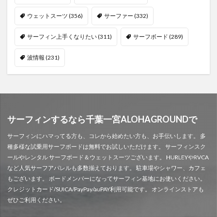
ウェットスーツ
(356)
サーファー
(332)
サーフィン上手くなりたい
(311)
サーフボード
(289)
波情報
(231)
サーフィンするなら千葉一宮ALOHAGROUNDで
サーフィンにハマってる方も、コレから始めたい方も、お手伝いします。 多
種多様な試乗用サーフボードは無料でお試しいただけます。 サーフィンスク
ールやレンタル サーフボード＆ウェットスーツございます。 HURLEYやRVCA
など人気サーフアパレルも多数揃えております。 駐車場やシャワー、カフェ
もございます。 ボードメンバーになってサーフィン基地にお使いください。
クレジットカード/SUICA/PayPay/auPAY利用可能です。 オンラインストアも
ぜひご利用ください。