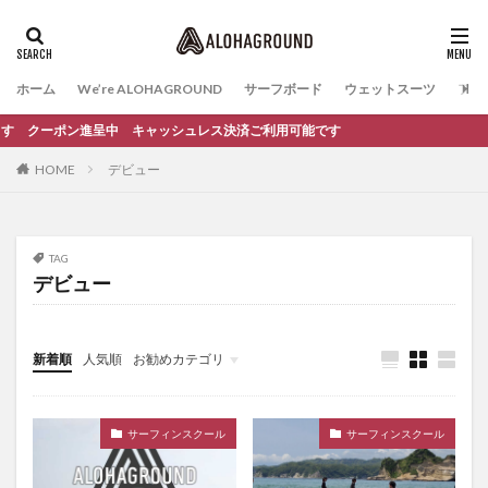
ホーム
We’re ALOHAGROUND
サーフボード
ウェットスーツ
ファ
します クーポン進呈中 キャッシュレス決済ご利用可能です
HOME
デビュー
TAG
デビュー
新着順
人気順
お勧めカテゴリ
イベント
サーフィンスクール
サーフィンスクール
サーフィンスクール